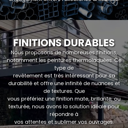
FINITIONS DURABLES
Nous proposons de nombreuses finitions,
notamment les peintures thermolaquées. Ce
type de
revêtement est très intéressant pour sa
durabilité et offre une infinité de nuances et
de textures. Que
vous préfériez une finition mate, brillante, ou
texturée, nous avons la solution idéale pour
répondre à
vos attentes et sublimer vos ouvrages.