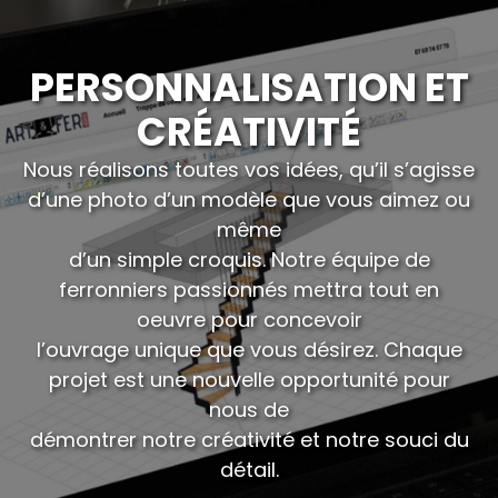
PERSONNALISATION ET
CRÉATIVITÉ
Nous réalisons toutes vos idées, qu’il s’agisse
d’une photo d’un modèle que vous aimez ou
même
d’un simple croquis. Notre équipe de
ferronniers passionnés mettra tout en
oeuvre pour concevoir
l’ouvrage unique que vous désirez. Chaque
projet est une nouvelle opportunité pour
nous de
démontrer notre créativité et notre souci du
détail.